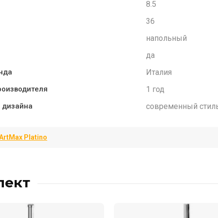
8.5
36
напольный
да
Италия
нда
1 год
роизводителя
современный стил
 дизайна
ArtMax Platino
лект