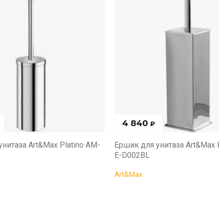
4 840
₽
нитаза Art&Max Platino AM-
Ершик для унитаза Art&Max P
E-D002BL
Art&Max