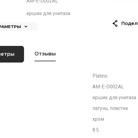
AM-E-D002AL
ершик для унитаза
Подел
АРАМЕТРЫ
Отзывы
метры
Platino
AM-E-D002AL
ершик для унитаза
латунь, пластик
хром
8.5