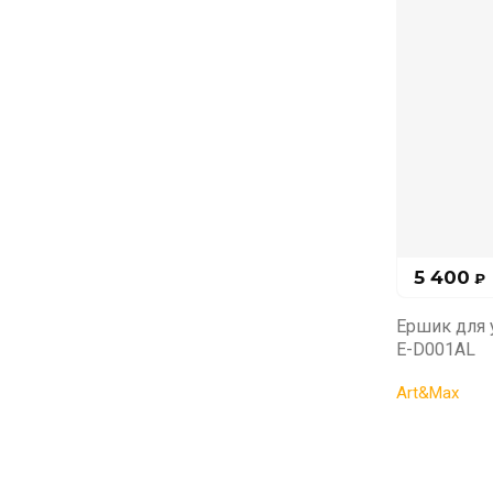
5 400
₽
Ершик для у
E-D001AL
Art&Max