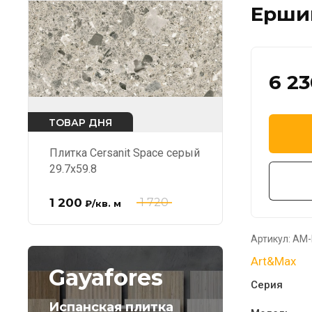
Ершик
6 2
ТОВАР ДНЯ
Плитка Cersanit Space серый
29.7x59.8
1 200
1 720
₽
/кв. м
Артикул:
AM-
Art&Max
Gayafores
Серия
Испанская плитка