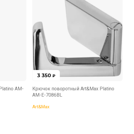
3 350
₽
latino AM-
Крючок поворотный Art&Max Platino
По
AM-E-7086BL
A
Art&Max
Ar