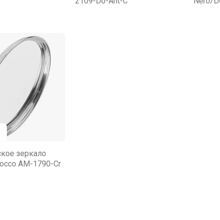
2109-Do-Ant-C
Nero/D
кое зеркало
rocco AM-1790-Cr