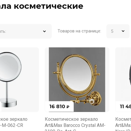
ала косметические
Товаров на странице:
ть:
16 810
11 4
₽
кое зеркало
Косметическое зеркало
Космет
-M-062-CR
Art&Max Barocco Crystal AM-
Art&Ma