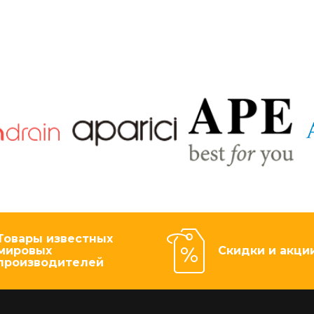
Товары известных
мировых
Скидки и акци
производителей