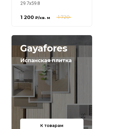
29.7x59.8
1 200
1 720
₽
/кв. м
Gayafores
Испанская плитка
К товарам