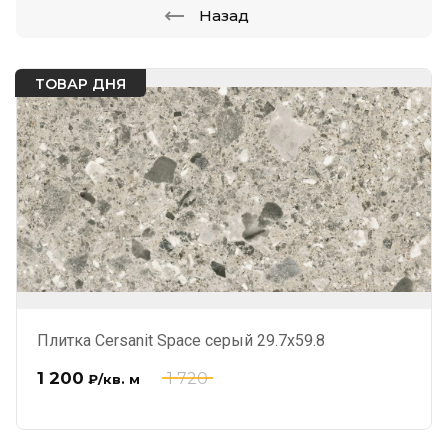
Назад
ТОВАР ДНЯ
Плитка Cersanit Space серый 29.7x59.8
1 200
1 720
₽
/кв. м