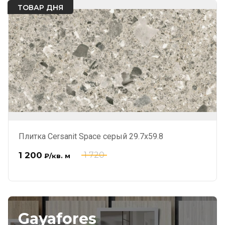
ТОВАР ДНЯ
Плитка Cersanit Space серый 29.7x59.8
1 200
1 720
₽
/кв. м
Gayafores