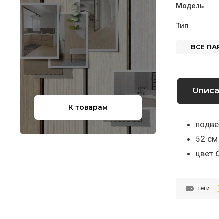
Модель
Тип
ВСЕ П
Описа
К товарам
подве
52 см
цвет 
теги: