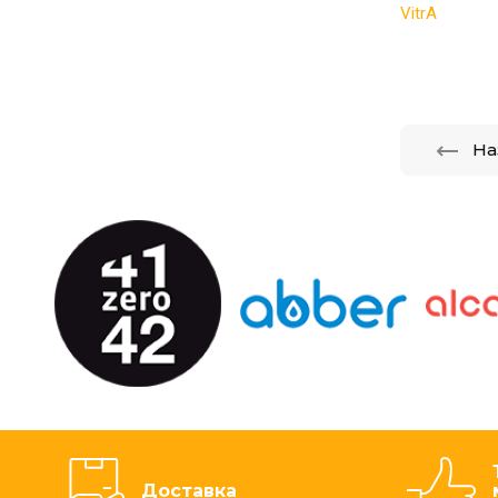
VitrA
На
Доставка