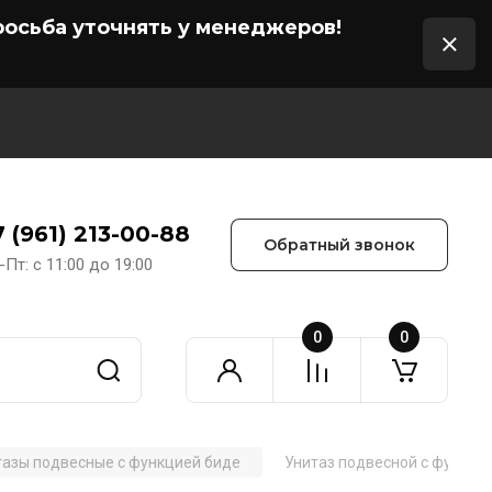
осьба уточнять у менеджеров!
7 (961) 213-00-88
Обратный звонок
-Пт: с 11:00 до 19:00
0
0
тазы подвесные с функцией биде
Унитаз подвесной с функцие