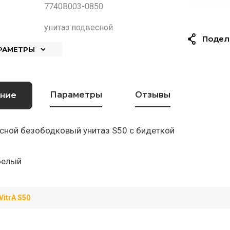
7740B003-0850
унитаз подвесной
Подел
АРАМЕТРЫ
Параметры
Отзывы
ние
сной безободковый унитаз S50 с бидеткой
белый
VitrA S50