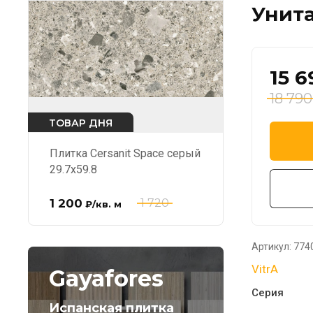
Унита
15 6
18 790
ТОВАР ДНЯ
Плитка Cersanit Space серый
29.7x59.8
1 200
1 720
₽
/кв. м
Артикул:
774
VitrA
Gayafores
Серия
Испанская плитка