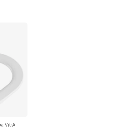
 VitrA