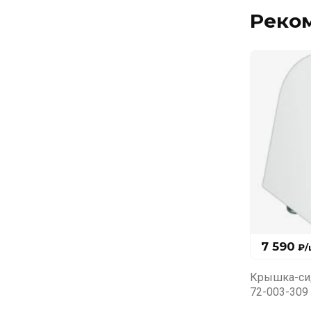
Реко
7 590
₽
/
Крышка-сид
72-003-309