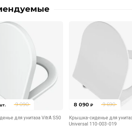
мендуемые
8 090
9 090
9 690
шт.
₽
енье для унитаза VitrA S50
Крышка-сиденье для унитаза
Universal 110-003-019