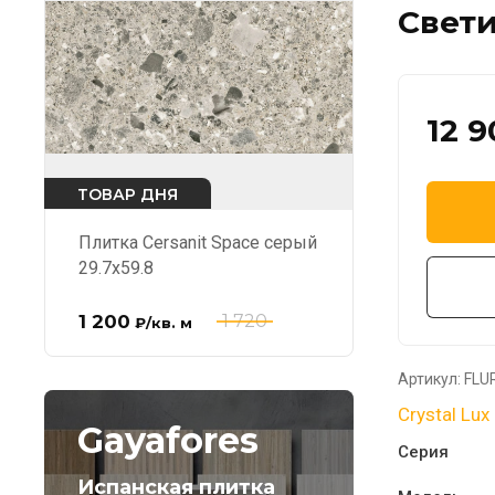
Свети
12 9
ТОВАР ДНЯ
Плитка Cersanit Space серый
29.7x59.8
1 200
1 720
₽
/кв. м
Артикул:
FLU
Crystal Lux
Gayafores
Серия
Испанская плитка