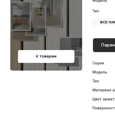
Модель
Тип
ВСЕ П
Пара
К товарам
Серия
Модель
Тип
Материал 
Цвет армат
Поверхност