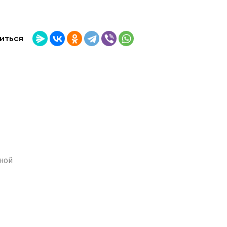
иться
ной