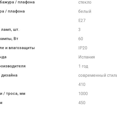
стекло
бажура / плафона
белый
ра / плафона
E27
3
 ламп, шт.
60
ампы, Вт
IP20
ле и влагозащиты
Испания
нда
1 год
роизводителя
современный стил
 дизайна
410
1000
и / троса, мм
450
мм