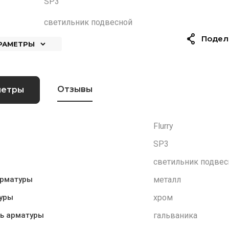
SP3
светильник подвесной
Подел
АРАМЕТРЫ
Отзывы
метры
Flurry
SP3
светильник подвес
металл
арматуры
хром
уры
гальваника
ь арматуры