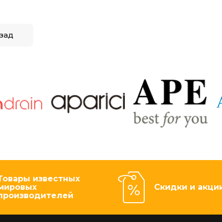
зад
Товары известных
мировых
Скидки и акци
производителей