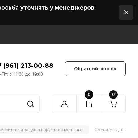
осьба уточнять у менеджеров!
7 (961) 213-00-88
Обратный звонок
-Пт: с 11:00 до 19:00
0
0
месители для душа наружного монтажа
Смеситель для душа 