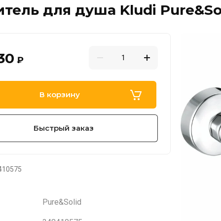
тель для душа Kludi Pure&So
30
₽
В корзину
Быстрый заказ
410575
Pure&Solid