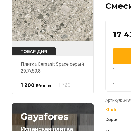
Смеси
17 4
ТОВАР ДНЯ
Плитка Cersanit Space серый
29.7x59.8
1 200
1 720
₽
/кв. м
Артикул:
348
Kludi
Gayafores
Серия
Испанская плитка