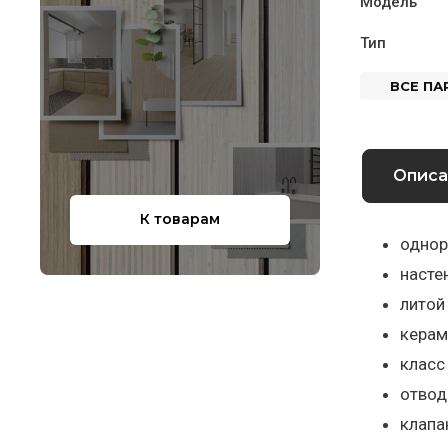
Модель
Тип
ВСЕ П
Описа
К товарам
однор
насте
литой
керам
класс
отвод
клапа