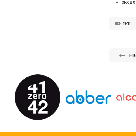
эксце
теги:
На