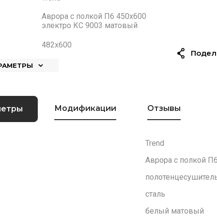
Аврора с полкой П6 450х600
электро КС 9003 матовый
482x600
Подел
АРАМЕТРЫ
Модификации
Отзывы
метры
Trend
Аврора с полкой П
полотенцесушитель
сталь
белый матовый