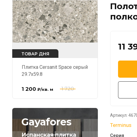
Полот
полко
11 3
ТОВАР ДНЯ
Плитка Cersanit Space серый
29.7x59.8
1 200
1 720
₽
/кв. м
Артикул:
467
Gayafores
Terminus
Испанская плитка
Серия