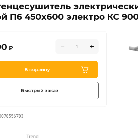
енцесушитель электрически
й П6 450х600 электро КС 90
90
₽
В корзину
Быстрый заказ
0078556783
Trend