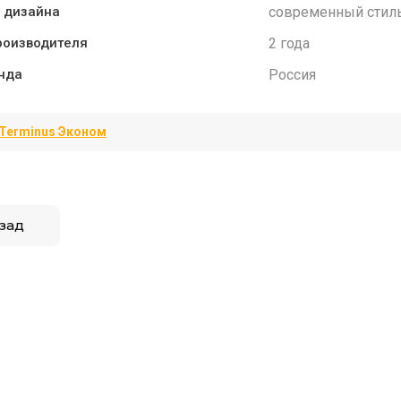
современный стил
 дизайна
2 года
роизводителя
Россия
нда
Terminus Эконом
зад