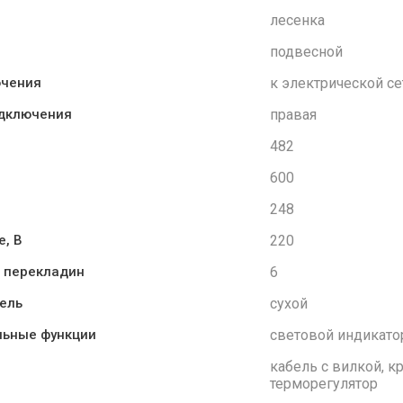
лесенка
подвесной
к электрической се
ючения
правая
одключения
482
м
600
248
220
, В
6
 перекладин
сухой
ель
световой индикато
льные функции
кабель с вилкой, к
терморегулятор