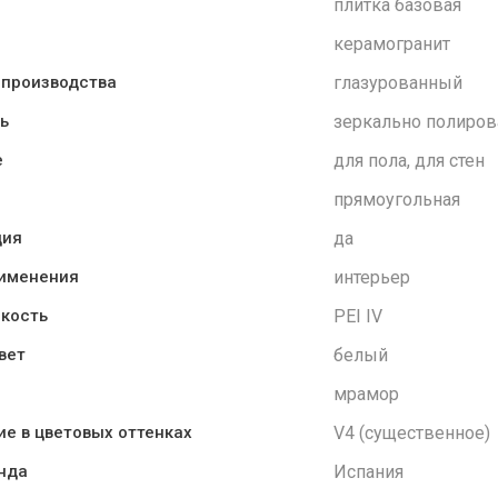
плитка базовая
керамогранит
глазурованный
 производства
зеркально полиров
ь
для пола, для стен
е
прямоугольная
да
ция
интерьер
рименения
PEI IV
кость
белый
вет
мрамор
V4 (существенное)
е в цветовых оттенках
Испания
нда