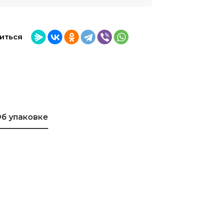
иться
б упаковке