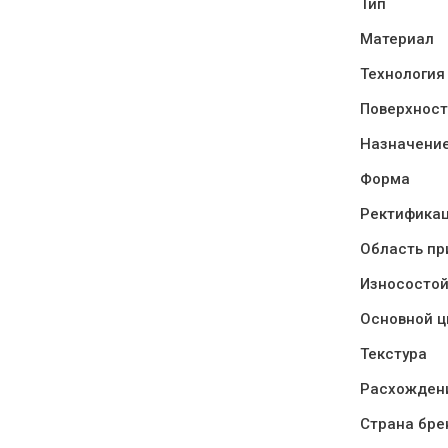
Тип
Материал
Технология
Поверхност
Назначени
Форма
Ректифика
Область п
Износостой
Основной ц
Текстура
Расхождени
Страна бре