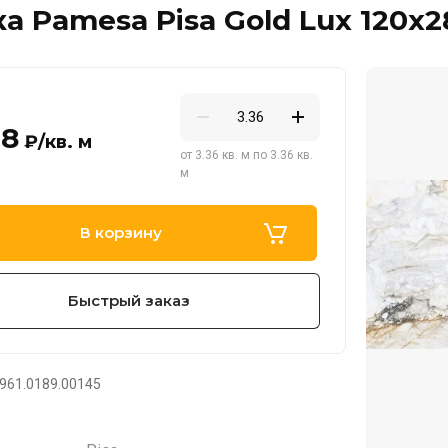
а Pamesa Pisa Gold Lux 120x2
08
₽
/кв. м
от 3.36 кв. м по 3.36 кв.
м
В корзину
Быстрый заказ
961.0189.00145