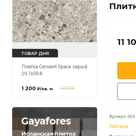
Плитк
11 1
ТОВАР ДНЯ
Плитка Cersanit Space серый
29.7x59.8
1 200
1 720
₽
/кв. м
Артикул:
054.
Gayafores
Pamesa
Испанская плитка