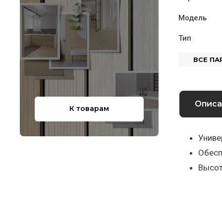
Модель
Тип
ВСЕ П
Описа
К товарам
Униве
Обесп
Высот