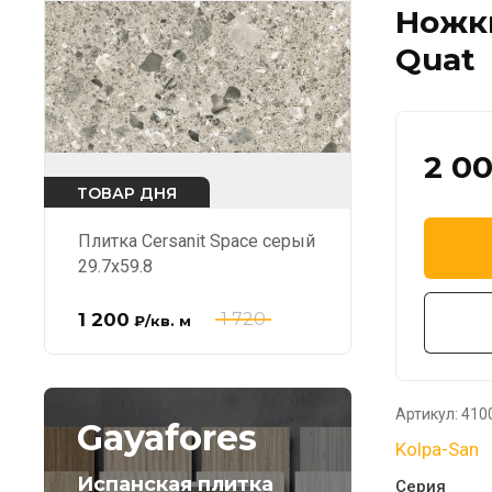
Ножки
Quat
2 0
ТОВАР ДНЯ
Плитка Cersanit Space серый
29.7x59.8
1 200
1 720
₽
/кв. м
Артикул:
410
Gayafores
Kolpa-San
Испанская плитка
Серия