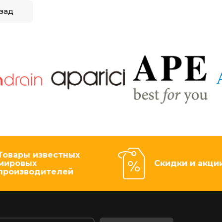
зад
Товары известных
мировых
Скидки и акци
производителей