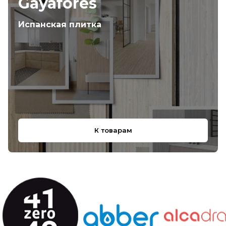
Gayafores
Испанская плитка
К товарам