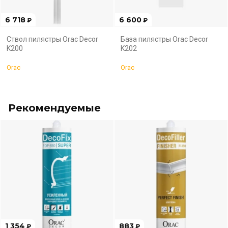
6 718
6 600
₽
₽
Ствол пилястры Orac Decor
База пилястры Orac Decor
K200
K202
Orac
Orac
Рекомендуемые
1 354
883
₽
₽