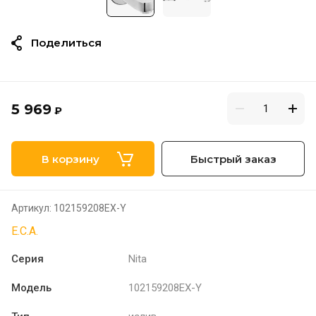
Поделиться
5 969
₽
В корзину
Быстрый заказ
Артикул:
102159208EX-Y
E.C.A.
Серия
Nita
Модель
102159208EX-Y