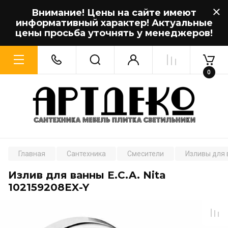
Внимание! Цены на сайте имеют
информативный характер! Актуальные
цены просьба уточнять у менеджеров!
0
Главная
Сантехника
Смесители
Изливы для 
Излив для ванны E.C.A. Nita
102159208EX-Y