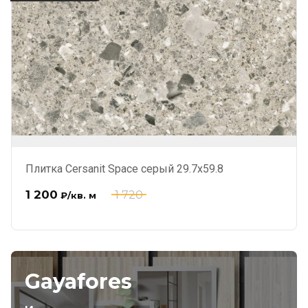
Плитка Cersanit Space серый 29.7x59.8
1 200
1 720
₽
/кв. м
Gayafores