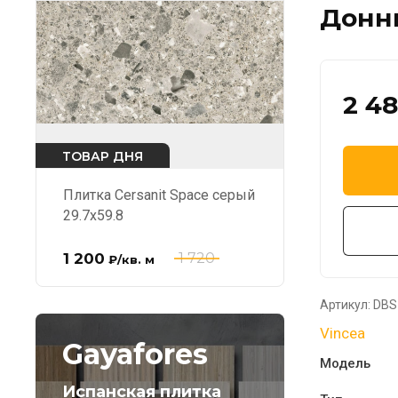
Донны
2 4
ТОВАР ДНЯ
Плитка Cersanit Space серый
29.7x59.8
1 200
1 720
₽
/кв. м
Артикул:
DBS
Vincea
Gayafores
Модель
Испанская плитка