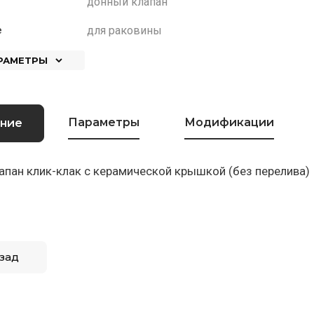
донный клапан
для раковины
е
АРАМЕТРЫ
Параметры
Модификации
ние
пан клик-клак с керамической крышкой (без перелива)
зад