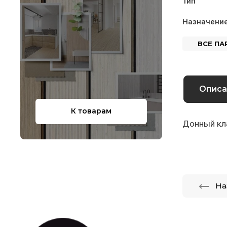
Тип
Назначени
ВСЕ П
Описа
К товарам
Донный кла
На